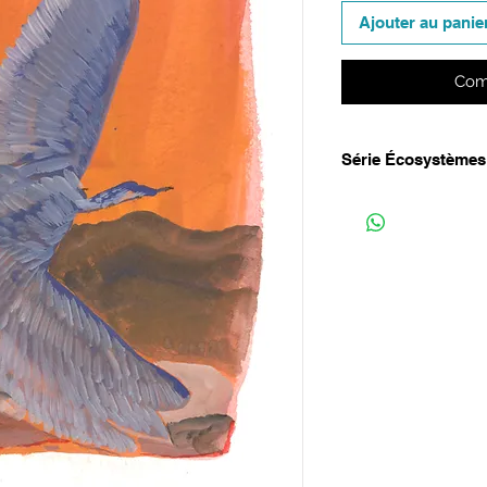
Ajouter au panie
Com
Série Écosystèmes
Prendre soin les un.
de notre environneme
qui nous entourent e
l’évocation d’un batt
point de se réveiller.
étoilé proche du tou
d’une montagne sorti
ainsi les angoisses 
couleurs magnétiques