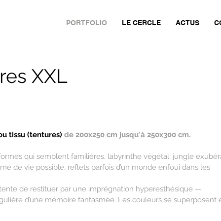
PORTFOLIO
LE CERCLE
ACTUS
C
ures XXL
u tissu (tentures)
de 200x250 cm jusqu'à 250x300 cm.
formes qui semblent familières, labyrinthe végétal, jungle exubé
forme de vie possible, reflets parfois d’un monde enfoui dans les
nte de restituer par une imprégnation hyperesthésique —
ingulière d’une mémoire fantasmée. Les couleurs se superposent 