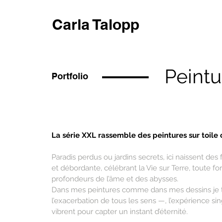
Carla Talopp
Peint
Portfolio
La série XXL rassemble des peintures sur toile o
Paradis perdus ou jardins secrets, ici naissent des 
et débordante, célébrant la Vie sur Terre, toute 
profondeurs de l’âme et des abysses.
Dans mes peintures comme dans mes dessins je te
l’exacerbation de tous les sens —, l’expérience s
vibrent pour capter un instant d’éternité.