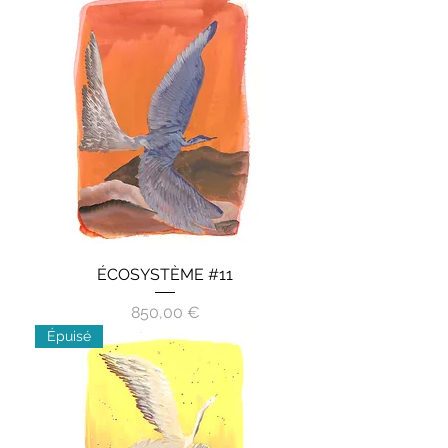
ÉCOSYSTÈME #11
Prix
850,00 €
Épuisé