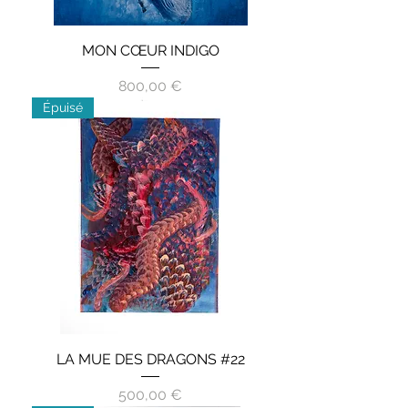
MON CŒUR INDIGO
Prix
800,00 €
Épuisé
LA MUE DES DRAGONS #22
Prix
500,00 €