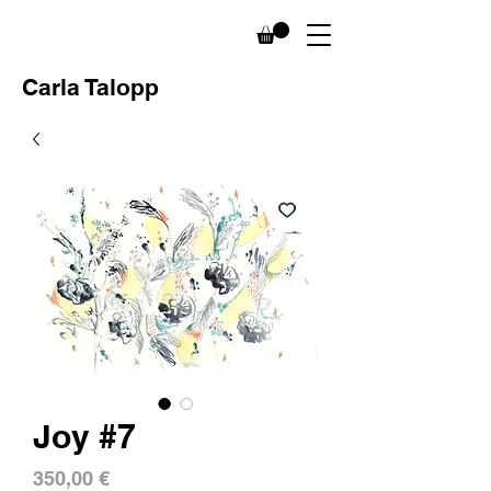
Carla Talopp
Joy #7
Prix
350,00 €